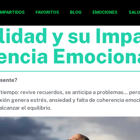
OMPARTIDOS
FAVORITOS
BLOG
EMOCIONES
SALU
idad y su Imp
encia Emocion
esente?
 tiempo: revive recuerdos, se anticipa a problemas… pero
xión genera estrés, ansiedad y falta de coherencia emoc
lcanzar el equilibrio.