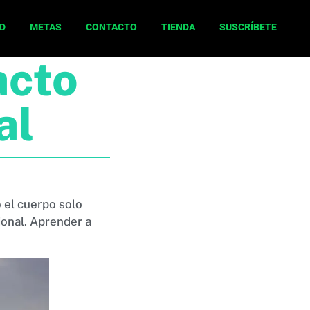
D
METAS
CONTACTO
TIENDA
SUSCRÍBETE
acto
al
 el cuerpo solo
ional. Aprender a