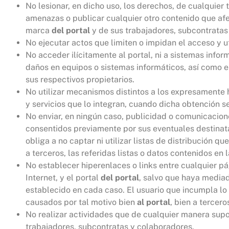
No lesionar, en dicho uso, los derechos, de cualquier
amenazas o publicar cualquier otro contenido que af
marca
del portal
y de sus trabajadores, subcontratas
No ejecutar actos que limiten o impidan el acceso y ut
No acceder ilícitamente al portal, ni a sistemas infor
daños en equipos o sistemas informáticos, así como e
sus respectivos propietarios.
No utilizar mecanismos distintos a los expresamente 
y servicios que lo integran, cuando dicha obtención s
No enviar, en ningún caso, publicidad o comunicacion
consentidos previamente por sus eventuales destinata
obliga a no captar ni utilizar listas de distribución
a terceros, las referidas listas o datos contenidos en
No establecer hiperenlaces o links entre cualquier pág
Internet, y el portal
del portal
, salvo que haya mediad
establecido en cada caso. El usuario que incumpla lo a
causados por tal motivo bien
al portal
, bien a tercero
No realizar actividades que de cualquier manera sup
trabajadores, subcontratas y colaboradores.