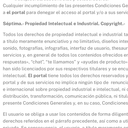
Cualquier incumplimiento de las presentes Condiciones Gen
a
el portal
para denegar el acceso al portal y/o a sus servic
Séptima.- Propiedad Intelectual e Industrial. Copyright.-
Todos los derechos de propiedad intelectual e industrial ta
a título meramente enunciativo y no limitativo, diseños int
sonido, fotografías, infografías, interfaz de usuario, thesa
servicios y, en general de todos los contenidos ofrecidos e
respuestas», “chat”, “te llamamos” y «ayudas de producto»,
han sido licenciados por sus respectivos titulares y se enc
intelectual.
El portal
tiene todos los derechos reservados y
portal y de sus servicios no implica ningún tipo de renunci
e internacional sobre propiedad industrial e intelectual, n
distribución, transformación, comunicación pública, ni titul
presente Condiciones Generales y, en su caso, Condiciones 
El usuario se obliga a usar los contenidos de forma diligent
derechos referidos en el párrafo precedente, así como a util
privado. En consecuencia, el usuario, a título meramente enu