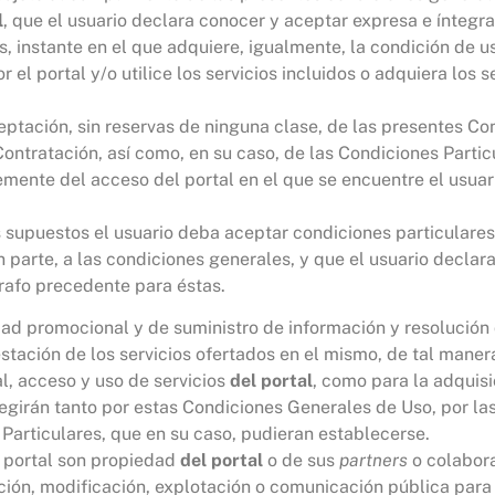
l
, que el usuario declara conocer y aceptar expresa e ínteg
s, instante en el que adquiere, igualmente, la condición de u
el portal y/o utilice los servicios incluidos o adquiera los 
eptación, sin reservas de ninguna clase, de las presentes C
ntratación, así como, en su caso, de las Condiciones Particu
mente del acceso del portal en el que se encuentre el usuar
os supuestos el usuario deba aceptar condiciones particulares
 parte, a las condiciones generales, y que el usuario decla
rafo precedente para éstas.
dad promocional y de suministro de información y resolución
estación de los servicios ofertados en el mismo, de tal mane
l, acceso y uso de servicios
del portal
, como para la adquisi
e regirán tanto por estas Condiciones Generales de Uso, por l
Particulares, que en su caso, pudieran establecerse.
e portal son propiedad
del portal
o de sus
partners
o colabora
ción, modificación, explotación o comunicación pública para 