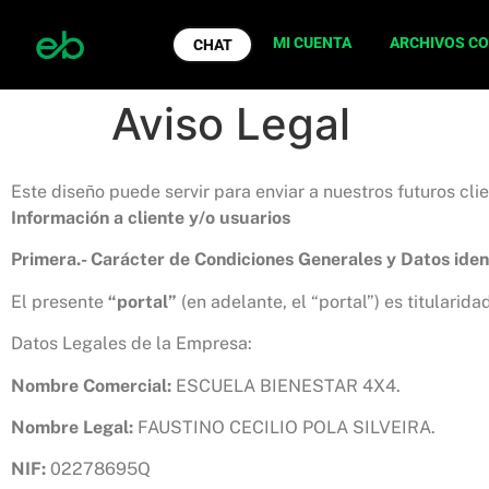
MI CUENTA
ARCHIVOS C
CHAT
Aviso Legal
Este diseño puede servir para enviar a nuestros futuros cl
Información a cliente y/o usuarios
Primera.- Carácter de Condiciones Generales y Datos ident
El presente
“portal”
(en adelante, el “portal”) es titularida
Datos Legales de la Empresa:
Nombre Comercial:
ESCUELA BIENESTAR 4X4.
Nombre Legal:
FAUSTINO CECILIO POLA SILVEIRA.
NIF:
02278695Q