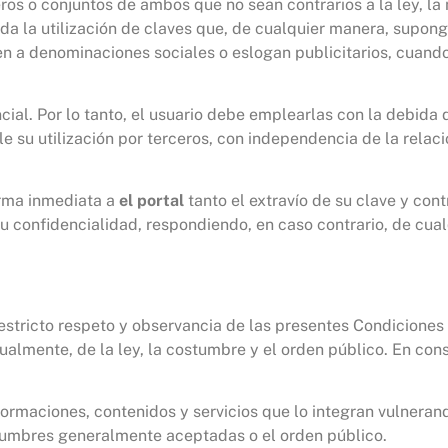
ros o conjuntos de ambos que no sean contrarios a la ley, l
a la utilización de claves que, de cualquier manera, supong
en a denominaciones sociales o eslogan publicitarios, cuando
ial. Por lo tanto, el usuario debe emplearlas con la debida 
e su utilización por terceros, con independencia de la relac
orma inmediata a
el portal
tanto el extravío de su clave y co
u confidencialidad, respondiendo, en caso contrario, de cual
 el estricto respeto y observancia de las presentes Condicione
lmente, de la ley, la costumbre y el orden público. En conse
informaciones, contenidos y servicios que lo integran vulner
ostumbres generalmente aceptadas o el orden público.