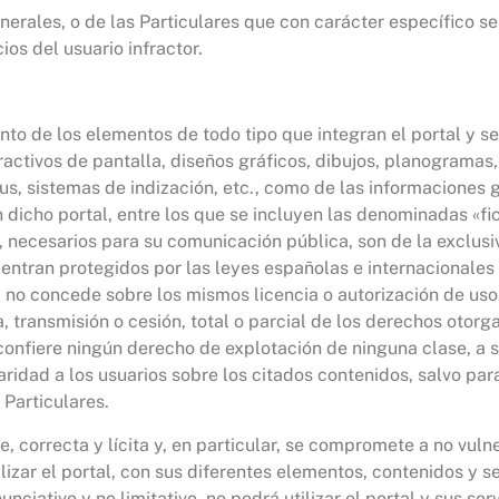
erales, o de las Particulares que con carácter específico se
ios del usuario infractor.
nto de los elementos de todo tipo que integran el portal y se
eractivos de pantalla, diseños gráficos, dibujos, planogramas
urus, sistemas de indización, etc., como de las informaciones
n dicho portal, entre los que se incluyen las denominadas «f
 necesarios para su comunicación pública, son de la exclusi
uentran protegidos por las leyes españolas e internacionales
 no concede sobre los mismos licencia o autorización de uso
a, transmisión o cesión, total o parcial de los derechos otorg
i confiere ningún derecho de explotación de ninguna clase, a
aridad a los usuarios sobre los citados contenidos, salvo par
Particulares.
e, correcta y lícita y, en particular, se compromete a no vuln
izar el portal, con sus diferentes elementos, contenidos y se
nciativo y no limitativo, no podrá utilizar el portal y sus ser