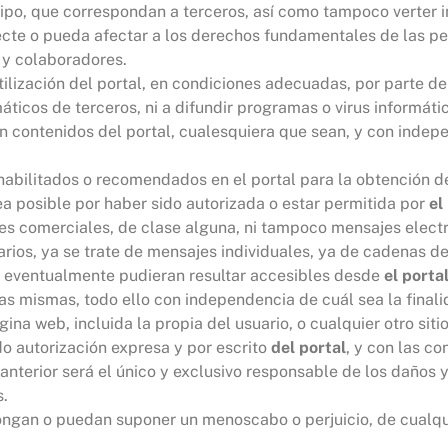
 tipo, que correspondan a terceros, así como tampoco verter i
ecte o pueda afectar a los derechos fundamentales de las pe
 y colaboradores.
ilización del portal, en condiciones adecuadas, por parte del
máticos de terceros, ni a difundir programas o virus informát
n contenidos del portal, cualesquiera que sean, y con indep
habilitados o recomendados en el portal para la obtención d
ea posible por haber sido autorizada o estar permitida por
el
es comerciales, de clase alguna, ni tampoco mensajes electr
rios, ya se trate de mensajes individuales, ya de cadenas d
 que eventualmente pudieran resultar accesibles desde
el porta
 las mismas, todo ello con independencia de cuál sea la final
ina web, incluida la propia del usuario, o cualquier otro sit
o autorización expresa y por escrito
del portal
, y con las c
nterior será el único y exclusivo responsable de los daños y
s.
ongan o puedan suponer un menoscabo o perjuicio, de cualqu