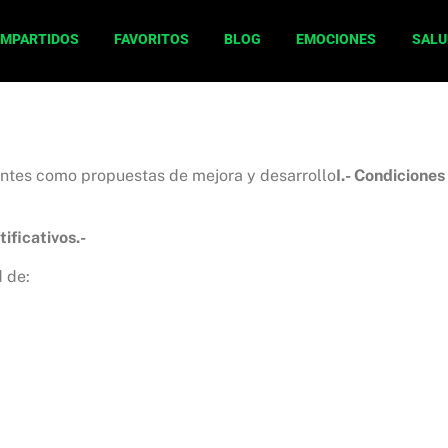
OMPARTIDOS
FAVORITOS
BLOG
EMOCIONES
SALU
ientes como propuestas de mejora y desarrollo
I.- Condicione
ificativos.-
d de: