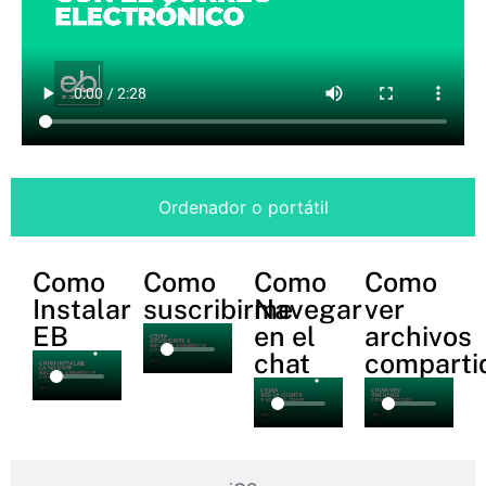
Ordenador o portátil
Como
Como
Como
Como
Instalar
suscribirme
Navegar
ver
EB
en el
archivos
chat
comparti