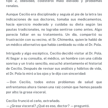
tipo 2, obesidad, colesterol malo elevado y problemas
renales.
Aunque Cecilio era disciplinado y seguía al pie de la letra las
indicaciones de sus doctores, tomaba sus medicamentos,
hacía ejercicio moderado y cuidaba su dieta según las
pautas tradicionales, no lograba sentirse como antes. Algo
parecía faltar en su tratamiento. Un día, compartió su
frustración con su vecino, el Sr. Chimenka, quien le habló de
un médico alternativo que había cambiado su vida: el Dr. Pola.
Intrigado y algo escéptico, Cecilio decidió visitar al Dr. Pola.
Al llegar a su consulta, el médico, un hombre con una cálida
sonrisa y un trato sencillo, escuchó atentamente el historial
de Cecilio. Después de revisar sus análisis y hábitos de vida,
el Dr. Pola lo miró a los ojos y le dijo con sinceridad:
—Don Cecilio, todos estos problemas de salud que
enfrentamos ahora tienen una raíz común que hemos pasado
por alto: la grasa visceral.
Cecilio frunció el ceño, extrañado.
—¿Grasa visceral? ¿Qué es eso, doctor? —preguntó.