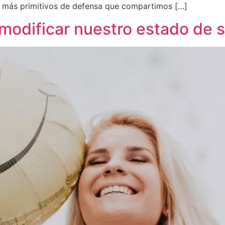
s más primitivos de defensa que compartimos […]
odificar nuestro estado de s