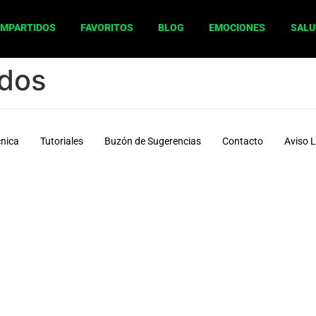
OMPARTIDOS
FAVORITOS
BLOG
EMOCIONES
SALU
ados
cnica
Tutoriales
Buzón de Sugerencias
Contacto
Aviso 