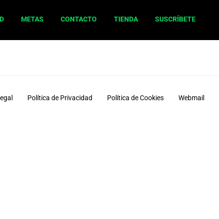
D
METAS
CONTACTO
TIENDA
SUSCRÍBETE
Legal
Política de Privacidad
Política de Cookies
Webmail