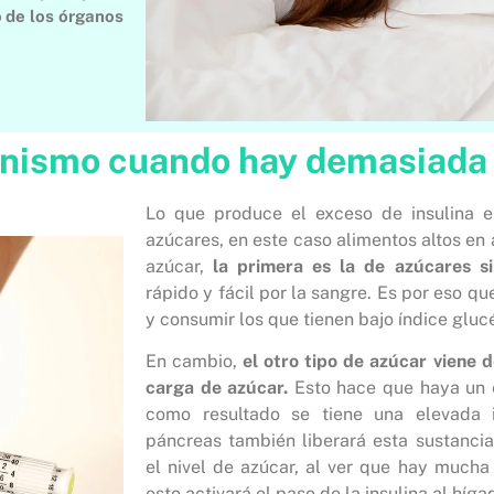
 de los órganos
anismo cuando hay demasiada 
Lo que produce el exceso de insulina 
azúcares, en este caso alimentos altos en a
azúcar,
la primera es la de azúcares s
rápido y fácil por la sangre. Es por eso qu
y consumir los que tienen bajo índice gluc
En cambio,
el otro tipo de azúcar viene d
carga de azúcar.
Esto hace que haya un e
como resultado se tiene una elevada i
páncreas también liberará esta sustancia
el nivel de azúcar, al ver que hay mucha
esto activará el paso de la insulina al híga