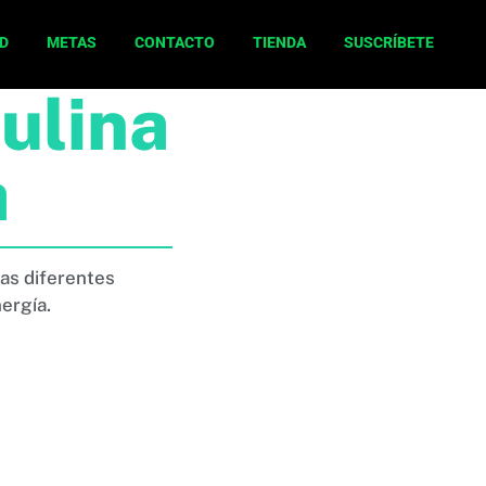
D
METAS
CONTACTO
TIENDA
SUSCRÍBETE
ulina
a
las diferentes
ergía.