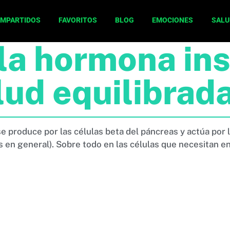
OMPARTIDOS
FAVORITOS
BLOG
EMOCIONES
SALU
 la hormona ins
lud equilibrad
 produce por las células beta del páncreas y actúa por 
s en general). Sobre todo en las células que necesitan en