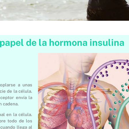
papel de la hormona insulina
coplarse a unas
ie de la célula.
eceptor envía la
en cadena.
al en la célula.
bre todo de los
 cuando llega al