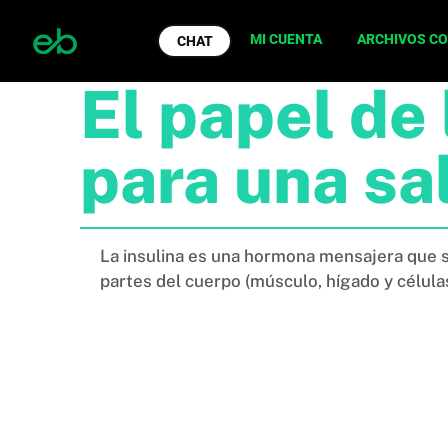
MI CUENTA
ARCHIVOS C
CHAT
El papel de
para una sa
La insulina es una hormona mensajera que se
partes del cuerpo (músculo, hígado y célula